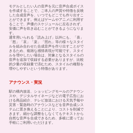
モデルとしたい人の音声を元に音声合成ボイス
を作成することで、ご本人の声質や特徴を反映
した合成音声を、いつでもどこでも作り出すこ
とができます。例えばゲームやアニメに利用す
ることで、声優のスケジュールに左右されず、
安価に声を吹き込むことができるようになりま
す。
通常用いられる「読み上げ」以外にも、「喜」
「怒」「哀」「楽」「照れ」等の様々なスタイ
ルを組み合わせた合成音声を作り出すことがで
きるため、複雑な感情表現が可能です。
スタイ
ルを増やしたい場合は、対象となるスタイルの
音声を追加で収録する必要がありますが、比較
的少量の収録量で済むため、スタイルの種類を
増やしやすいという特徴があります。
アナウンス・実況
駅の構内放送、ショッピングモールのアナウン
スや、デジタルサイネージなどの電子広告にお
ける商品紹介、テレビ放送における天気予報や
災害・緊急時のアナウンスなどを音声合成シス
テムに置き換えることにより、コストを削減で
きます。細かな調整をしなくてもテキストから
自然な音声を合成できるため、多岐に渡ってお
手軽にご利用いただけます。