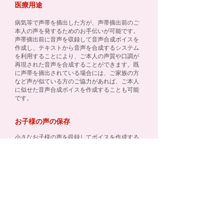
医療用途
病気等で声帯を摘出した方が、声帯摘出前のご
本人の声を発するためのお手伝いが可能です。
声帯摘出前に音声を収録して音声合成ボイスを
作成し、テキストから音声を合成するシステム
を利用することにより、ご本人の声質や口調が
再現された音声を合成することができます。既
に声帯を摘出されている場合には、ご家族の方
など声が似ている方のご協力があれば、ご本人
に似せた音声合成ボイスを作成することも可能
です。
お子様の声の保存
小さなお子様の声を収録してボイスを作成する
ことで、お子様のかわいい声を音声合成により
再現できます。お子様が成長した後も、ずっと
変わらないかわいい声で話しかけてくれる、癒
し効果の高いシステムを構築することができま
す。
故人の声の再現
故人の音声合成用ボイスを作成することで、生
の声を聞くことができなくなった後でも、ご本