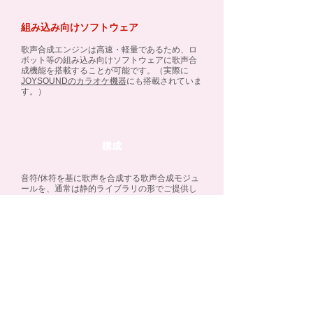
​組み込み向けソフトウェア
歌声合成エンジンは高速・軽量であるため、ロ
ボット等の組み込み向けソフトウェアに歌声合
成機能を搭載することが可能です。（実際に
JOYSOUNDのカラオケ機器
にも搭載されていま
す。）
​構成
音符/休符を基に歌声を合成する歌声合成モジュ
ールを、通常は静的ライブラリの形でご提供し
ます。
お客様のアプリケーションに歌声合成機能を簡
単に組み込むことができます。
＜内容物一覧＞
ヘッダファイル
歌声合成用エンジンの静的ライブラリ
歌声合成用ボイスのサンプル
歌声合成用の発音辞書
マニュアル一式
​サンプルアプリケーションのソースコード