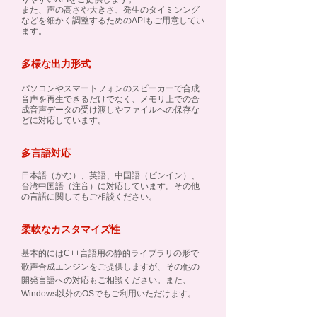
また、声の高さや大きさ、発生のタイミンング
などを細かく調整するためのAPIもご用意してい
ます。
多様な出力形式
パソコンやスマートフォンのスピーカーで合成
音声を再生できるだけでなく、メモリ上での合
成音声データの受け渡しやファイルへの保存な
どに対応しています。
多言語対応
日本語（かな）、英語、中国語（ピンイン）、
台湾中国語（注音）に対応しています。その他
の言語に関してもご相談ください。
柔軟なカスタマイズ性
基本的にはC++言語用の静的ライブラリの形で
歌声合成エンジンをご提供しますが、その他の
開発言語への対応もご相談ください。また、
Windows以外のOSでもご利用いただけます。