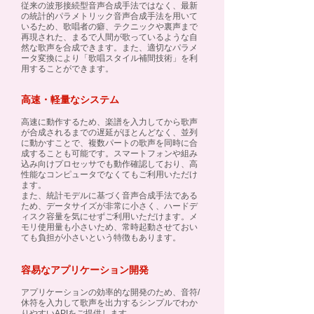
従来の波形接続型音声合成手法ではなく、最新
の統計的パラメトリック音声合成手法を用いて
いるため、歌唱者の癖、テクニックや裏声まで
再現された、まるで人間が歌っているような自
然な歌声を合成できます。また、適切なパラメ
ータ変換により「歌唱スタイル補間技術」を利
用することができます。
高速・軽量なシステム
高速に動作するため、楽譜を入力してから歌声
が合成されるまでの遅延がほとんどなく、
並列
に動かすことで、複数パートの歌声を同時に合
成することも可能です。
スマートフォンや組み
込み向けプロセッサでも動作確認しており、高
性能なコンピュータでなくてもご利用いただけ
ます。
また、
統計モデルに基づく音声合成手法である
ため、データサイズが非常に小さく、ハードデ
ィスク容量を気にせずご利用いただけます。
メ
モリ使用量も小さいため、常時起動させておい
ても負担が小さいという特徴もあります。
​容易なアプリケーション開発
アプリケーションの効率的な開発のため、音符/
休符を入力して歌声を出力するシンプルでわか
りやすいAPIをご提供します。