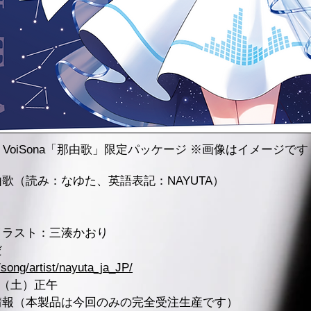
VoiSona「那由歌」限定パッケージ ※画像はイメージです
歌（読み：なゆた、英語表記：NAYUTA）
イラスト：三湊かおり
だ
/song/artist/nayuta_ja_JP/
日（土）正午
情報（本製品は今回のみの完全受注生産です）