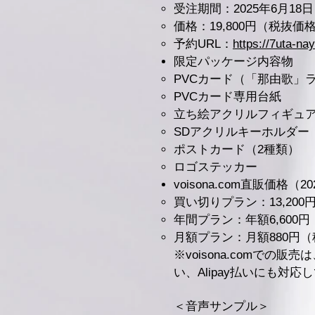
受注期間：2025年6月18日
価格：19,800円（税抜価格1
予約URL：
https://7uta-n
限定パッケージ内容物
PVCカード（「那由歌」
PVCカード専用台紙
立ち絵アクリルフィギュ
SDアクリルキーホルダー
ポストカード（2種類）
ロゴステッカー
voisona.com直販価格（
買い切りプラン：13,200円
年間プラン：年額6,600円
月額プラン：月額880円（
※voisona.comで
い、Alipay払いにも対応
＜音声サンプル＞