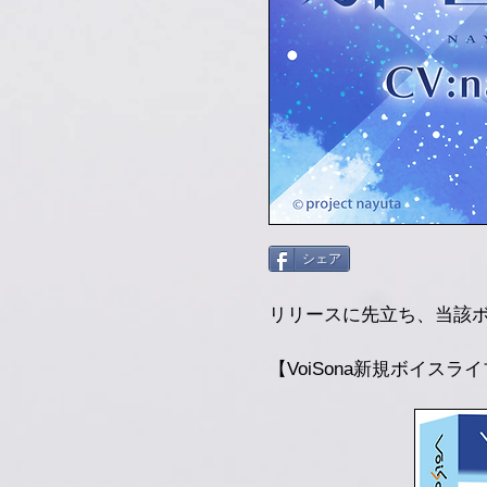
シェア
リリースに先立ち、当該
【VoiSona新規ボイス