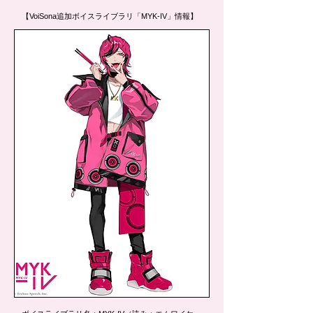
【VoiSona追加ボイスライブラリ「MYK-IV」情報】