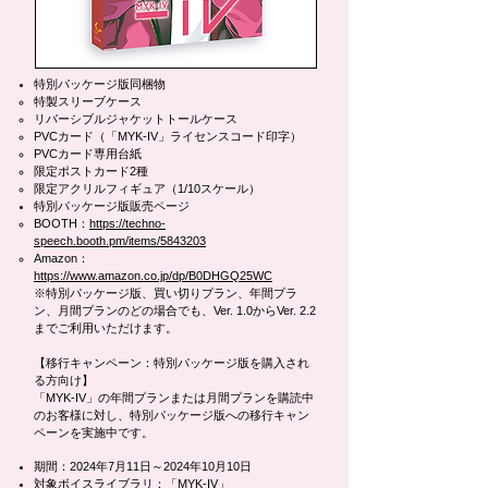
特別パッケージ版同梱物
特製スリーブケース
リバーシブルジャケットトールケース
PVCカード（「MYK-IV」ライセンスコード印字）
PVCカード専用台紙
限定ポストカード2種
限定アクリルフィギュア（1/10スケール）
特別パッケージ版販売ページ
BOOTH：
https://techno-
speech.booth.pm/items/5843203
Amazon：
https://www.amazon.co.jp/dp/B0DHGQ25WC
※特別パッケージ版、買い切りプラン、年間プラ
ン、月間プランのどの場合でも、Ver. 1.0からVer. 2.2
までご利用いただけます。
【移行キャンペーン：特別パッケージ版を購入され
る方向け】
「MYK-IV」の年間プランまたは月間プランを購読中
のお客様に対し、特別パッケージ版への移行キャン
ペーンを実施中です。
期間：2024年7月11日～2024年10月10日
対象ボイスライブラリ：「MYK-IV」