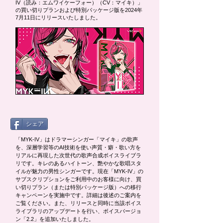
IV（読み：エムワイケーフォー）（CV：マイキ）」
の買い切りプランおよび特別パッケージ版を2024年
7月11日にリリースいたしました。
シェア
「MYK-IV」はドラマーシンガー「マイキ」の歌声
を、深層学習等のAI技術を使い声質・癖・歌い方を
リアルに再現した次世代の歌声合成ボイスライブラ
リです。キレのあるハイトーン、艶やかな歌唱スタ
イルが魅力の男性シンガーです。現在「MYK-IV」の
サブスクリプションをご利用中のお客様に向け、買
い切りプラン（または特別パッケージ版）への移行
キャンペーンを実施中です。詳細は後述のご案内を
ご覧ください。また、リリースと同時に当該ボイス
ライブラリのアップデートを行い、ボイスバージョ
ン「2.2」を追加いたしました。