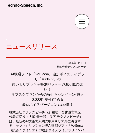
Techno-Speech, Inc.
ニュースリリース
2024年7月11日
株式会社テクノスピーチ
AI歌唱ソフト「VoiSona」追加ボイスライブラ
リ「MYK-IV」の
買い切りプラン＆特別パッケージ版が販売開
始！
サブスクプランからの移行キャンペーン(最大
6,600円割引)開始＆
最新ボイスバージョン2.2公開！
株式会社テクノスピーチ（所在地：名古屋市東区、
代表取締役：大浦 圭一郎、以下 テクノスピーチ）
は、最新のAI技術で人間の歌声をリアルに再現す
る、サブスクリプション型AI歌唱ソフト「VoiSona」
（読み：ボイソナ）の追加ボイスライブラリ「MYK-