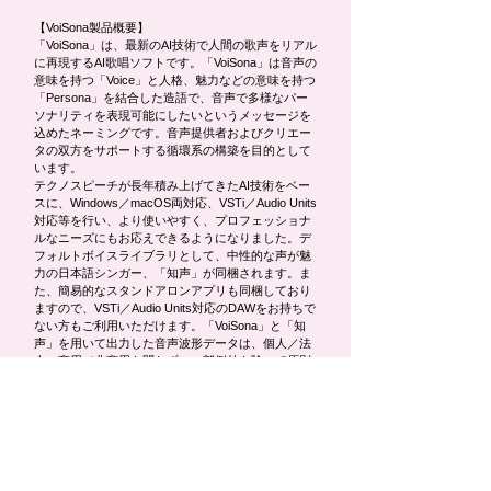
【VoiSona製品概要】
「VoiSona」は、最新のAI技術で人間の歌声をリアル
に再現するAI歌唱ソフトです。「VoiSona」は音声の
意味を持つ「Voice」と人格、魅力などの意味を持つ
「Persona」を結合した造語で、音声で多様なパー
ソナリティを表現可能にしたいというメッセージを
込めたネーミングです。音声提供者およびクリエー
タの双方をサポートする循環系の構築を目的として
います。
テクノスピーチが長年積み上げてきたAI技術をベー
スに、Windows／macOS両対応、VSTi／Audio Units
対応等を行い、より使いやすく、プロフェッショナ
ルなニーズにもお応えできるようになりました。デ
フォルトボイスライブラリとして、中性的な声が魅
力の日本語シンガー、「知声」が同梱されます。ま
た、簡易的なスタンドアロンアプリも同梱しており
ますので、VSTi／Audio Units対応のDAWをお持ちで
ない方もご利用いただけます。「VoiSona」と「知
声」を用いて出力した音声波形データは、個人／法
人、商用／非商用を問わず、一部例外を除いて原則
無料で利用することが可能です。
製品名：VoiSona
公式サイト：
https://voisona.com/
公開日：2022年9月1日
形態：ダウンロード
価格：「VoiSona」本体及び標準搭載シンガーである