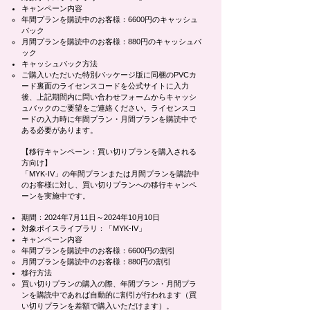
キャンペーン内容
年間プランを購読中のお客様：6600円のキャッシュ
バック
月間プランを購読中のお客様：880円のキャッシュバ
ック
キャッシュバック方法
ご購入いただいた特別パッケージ版に同梱のPVCカ
ード裏面のライセンスコードを公式サイトに入力
後、上記期間内に問い合わせフォームからキャッシ
ュバックのご要望をご連絡ください。ライセンスコ
ードの入力時に年間プラン・月間プランを購読中で
ある必要があります。
【移行キャンペーン：買い切りプランを購入される
方向け】
「MYK-IV」の年間プランまたは月間プランを購読中
のお客様に対し、買い切りプランへの移行キャンペ
ーンを実施中です。
期間：2024年7月11日～2024年10月10日
対象ボイスライブラリ：「MYK-IV」
キャンペーン内容
年間プランを購読中のお客様：6600円の割引
月間プランを購読中のお客様：880円の割引
移行方法
買い切りプランの購入の際、年間プラン・月間プラ
ンを購読中であれば自動的に割引が行われます（買
い切りプランを差額で購入いただけます）。