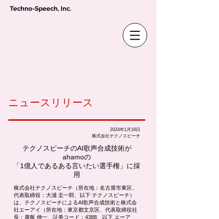
Techno-Speech, Inc.
ニュースリリース
2024年1月18日
株式会社テクノスピーチ
テクノスピーチのAI歌声合成技術が
ahamoの
「1億人であるある言いたい選手権」に採
用
株式会社テクノスピーチ（所在地：名古屋市東区、
代表取締役：大浦 圭一郎、以下 テクノスピーチ）
は、テクノスピーチによるAI歌声合成技術と株式会
社エーアイ（所在地：東京都文京区、代表取締役社
長：廣飯 伸一、証券コード：4388、以下 エーア