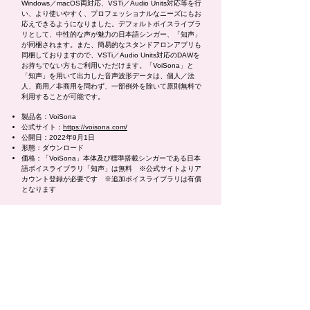
Windows／macOS両対応、VSTi／Audio Units対応等を行
い、より使いやすく、プロフェッショナルなニーズにもお
応えできるようになりました。デフォルトボイスライブラ
リとして、中性的な声が魅力の日本語シンガー、「知声」
が同梱されます。また、簡易的なスタンドアロンアプリも
同梱しておりますので、VSTi／Audio Units対応のDAWを
お持ちでない方もご利用いただけます。「VoiSona」と
「知声」を用いて出力した音声波形データは、個人／法
人、商用／非商用を問わず、一部例外を除いて原則無料で
利用することが可能です。
製品名：VoiSona
公式サイト：
https://voisona.com/
公開日：2022年9月1日
形態：ダウンロード
価格：「VoiSona」本体及び標準搭載シンガーである日本
語ボイスライブラリ「知声」は無料 ※公式サイトよりア
カウント登録が必要です ※追加ボイスライブラリは有償
となります
【VoiSona動作環境】
対応OS：Windows 11 / Windows 10（64bit 日本語版ま
たは英語版）、macOS 10.13 (High Sierra) ～ 13
(Ventura)
CPU：Appleシリコン / Intel / AMD デュアルコアプロセッ
サ以上 ※4コア以上推奨 ※処理性能が低いと再生中に
音飛びが発生する場合があります。(ファイル出力は問題
ありません。)
メモリ：4GB 以上 ※8GB以上推奨
HDD：1GB 以上の空き容量（インストール用）