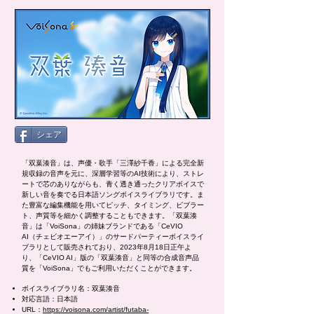
シェア
「双葉湊音」は、声優・歌手「三澤紗千香」による完全新
規収録の音声を元に、深層学習等のAI技術により、ストレ
ートで芯のありながらも、青く透き通ったクリアボイスで
新しい音を奏でる日本語ソングボイスライブラリです。ま
た豊富な編集機能を用いてピッチ、タイミング、ビブラー
ト、声質等を細かく調整することもできます。「双葉湊
音」は「VoiSona」の姉妹ブランドである「CeVIO
AI（チェビオエーアイ）」のサードパーティーボイスライ
ブラリとして販売されており、2023年8月18日正午よ
り、「CeVIO AI」版の「双葉湊音」と同等の合成音声品
質を「VoiSona」でもご利用いただくことができます。
ボイスライブラリ名：双葉湊音
対応言語：日本語
URL：
https://voisona.com/artist/futaba-