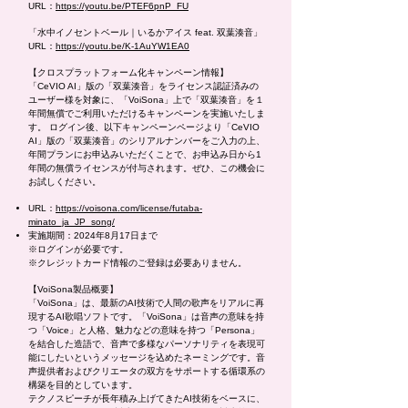
URL：
https://youtu.be/PTEF6pnP_FU
「水中イノセントベール｜いるかアイス feat. 双葉湊音」
URL：
https://youtu.be/K-1AuYW1EA0
【クロスプラットフォーム化キャンペーン情報】
「CeVIO AI」版の「双葉湊音」をライセンス認証済みの
ユーザー様を対象に、「VoiSona」上で「双葉湊音」を１
年間無償でご利用いただけるキャンペーンを実施いたしま
す。 ログイン後、以下キャンペーンページより「CeVIO
AI」版の「双葉湊音」のシリアルナンバーをご入力の上、
年間プランにお申込みいただくことで、お申込み日から1
年間の無償ライセンスが付与されます。ぜひ、この機会に
お試しください。
URL：
https://voisona.com/license/futaba-
minato_ja_JP_song/
実施期間：2024年8月17日まで
※ログインが必要です。
※クレジットカード情報のご登録は必要ありません。
【VoiSona製品概要】
「VoiSona」は、最新のAI技術で人間の歌声をリアルに再
現するAI歌唱ソフトです。「VoiSona」は音声の意味を持
つ「Voice」と人格、魅力などの意味を持つ「Persona」
を結合した造語で、音声で多様なパーソナリティを表現可
能にしたいというメッセージを込めたネーミングです。音
声提供者およびクリエータの双方をサポートする循環系の
構築を目的としています。
テクノスピーチが長年積み上げてきたAI技術をベースに、