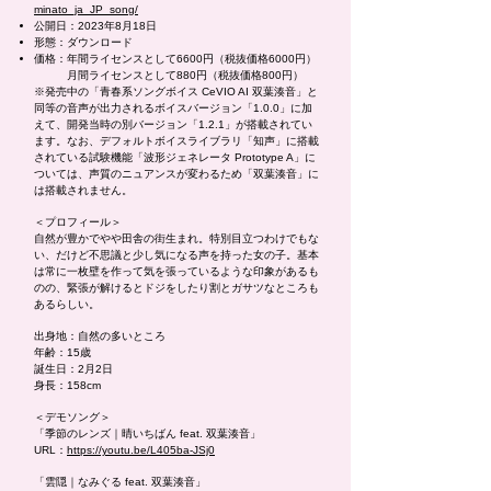
minato_ja_JP_song/
公開日：2023年8月18日
形態：ダウンロード
価格：年間ライセンスとして6600円（税抜価格6000円）
月間ライセンスとして880円（税抜価格800円）
※発売中の「青春系ソングボイス CeVIO AI 双葉湊音」と
同等の音声が出力されるボイスバージョン「1.0.0」に加
えて、開発当時の別バージョン「1.2.1」が搭載されてい
ます。なお、デフォルトボイスライブラリ「知声」に搭載
されている試験機能「波形ジェネレータ Prototype A」に
ついては、声質のニュアンスが変わるため「双葉湊音」に
は搭載されません。
＜プロフィール＞
自然が豊かでやや田舎の街生まれ。特別目立つわけでもな
い、だけど不思議と少し気になる声を持った女の子。基本
は常に一枚壁を作って気を張っているような印象があるも
のの、緊張が解けるとドジをしたり割とガサツなところも
あるらしい。
出身地：自然の多いところ
年齢：15歳
誕生日：2月2日
身長：158cm
＜デモソング＞
「季節のレンズ｜晴いちばん feat. 双葉湊音」
URL：
https://youtu.be/L405ba-JSj0
「雲隠｜なみぐる feat. 双葉湊音」