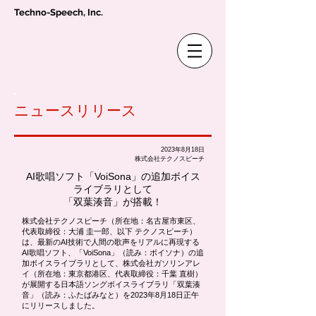
Techno-Speech, Inc.
ニュースリリース
2023年8月18日
株式会社テクノスピーチ
AI歌唱ソフト「VoiSona」の追加ボイス
ライブラリとして
「双葉湊音」が搭載！
株式会社テクノスピーチ（所在地：名古屋市東区、
代表取締役：大浦 圭一郎、以下 テクノスピーチ）
は、最新のAI技術で人間の歌声をリアルに再現する
AI歌唱ソフト、「VoiSona」（読み：ボイソナ）の追
加ボイスライブラリとして、株式会社ガソリンアレ
イ（所在地：東京都港区、代表取締役：千葉 直樹）
が展開する日本語ソングボイスライブラリ「双葉湊
音」（読み：ふたばみなと）を2023年8月18日正午
にリリースしました。