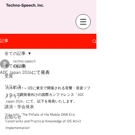
Techno-Speech, Inc.
記事
全ての記事
techno-speech
全ての記事
5月20日
ADC Japan 2026にて発表
受賞
リリース
2026年6月1～3日に東京で開催される音響・音楽ソフ
トウェア開発者向けの国際カンファレンス「ADC 
メディア
Japan 2026」にて、以下を発表いたします。
講演・学会発表
Yuta Ishii, "The Pitfalls of the Mobile DAW Era: 
お知らせ
Constraints and Practical Knowledge of iOS AUv3 
Implementation"