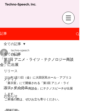
Techno-Speech, Inc.
記事
全ての記事
techno-speech
全ての記事
3月6日
「第3回 アニメ・ライツ・テクノロジー商談
受賞
会」に出展
リリース
2026年3月13日（金）に大田区民ホール・アプリコ
メディア
「展示室」
にて
開催される「第3回 アニメ・ライ
講演・学会発表
ツ・テクノロジー商談会」にテクノスピーチが出展
します。
お知らせ
ご来場の際は、ぜひお立ち寄りください。
<開催日時>