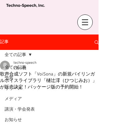
Techno-Speech, Inc.
記事
全ての記事
techno-speech
全ての記事
2月14日
歌声合成ソフト「VoiSona」の新規バイリンガ
受賞
ルボイスライブラリ「樋辻澪（ひつじみお）」
が販売決定！パッケージ版の予約開始！
リリース
メディア
講演・学会発表
お知らせ