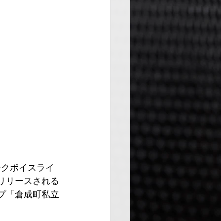
トークボイスライ
にリリースされる
ップ「倉成町私立