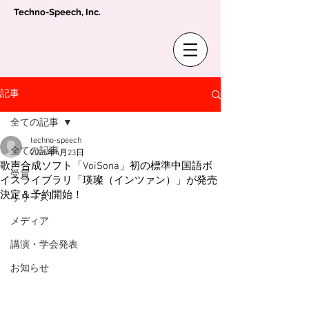
Techno-Speech, Inc.
記事
全ての記事
techno-speech
全ての記事
2025年4月23日
歌声合成ソフト「VoiSona」初の標準中国語ボ
受賞
イスライブラリ「瑛璨（インツァン）」が発売
決定＆予約開始！
リリース
メディア
講演・学会発表
お知らせ