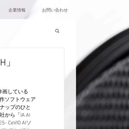
企業情報
お問い合わせ
ISH」
参画している
創作ソフトウェア
インナップのひと
式会社から「
IA AI 
ES- CeVIO AIソ