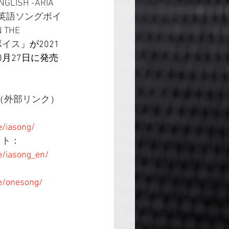
ENGLISH -ARIA 
IO AI英語ソングボイ
 THE 
グボイス
」が2021
0月27日に発売
（外部リンク）
：　　　　　　　　
e/iasong/
サイト：
re/iasong_en/
re/onesong/