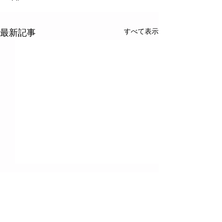
すべて表示
最新記事
2022年日本音響学会春季
学会誌「情報処
研究発表会の発表論文が
受賞コメントを
粟屋潔学術奨励賞を受賞
2022年3月9～11日に行われ
情報処理学会の学
コメント