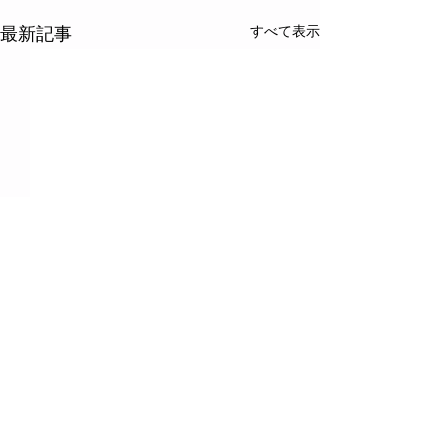
すべて表示
最新記事
2022年日本音響学会春季
学会誌「情報処
研究発表会の発表論文が
受賞コメントを
粟屋潔学術奨励賞を受賞
2022年3月9～11日に行われ
情報処理学会の学
コメント
た日本音響学会春季研究発表
処理」にて、代表
会にて発表した、以下の論文
2019年度マイク